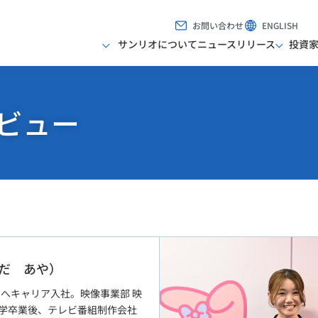
お問い合わせ
ENGLISH
サンリオについて
ニュースリリース
投資
ビュー
つだ あや）
オへキャリア入社。映像事業部 映
学卒業後、テレビ番組制作会社