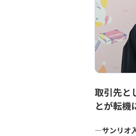
取引先と
とが転機
―サンリオ