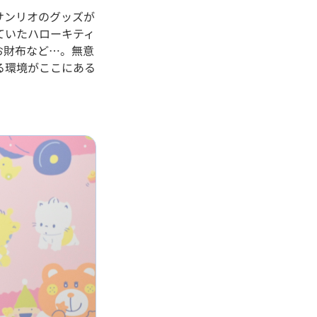
サンリオのグッズが
ていたハローキティ
お財布など…。無意
る環境がここにある