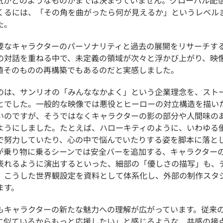
くるには、「その角を曲がったら何が見えるか」というレベル
た。
要なキャラクターのパーソナリティと過去の展開をリサーチす
の対話を重ねる中で、未定義の領域が次々と浮かび上がり、映
値そのものの再構築でもあるのだと実感しました。
のは、サンリオの「みんななかよく」という企業理念を、スト
とでした。一般的な映像では悪役とヒーローの対立構造を描い
いのですが、そうではなくキャラクターの影の部分や人間味の
ようにしました。たとえば、ハローキティのように、いわゆる
で努力していたり、心の中で悩んでいたりする姿を脚本に落と
が乗り物に乗るシーンでは安全バーを追加する
、
キャラクター
表れるように演出するといった、細部の「優しさの描写」も、
。こうした世界観設定を資料として体系化し、外部の制作スタ
ます。
もキャラクターの新たな魅力への理解が広がっています。従来
に似ているからもっと応援したい」と感じるような、共感の接