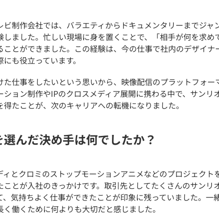
レビ制作会社では、バラエティからドキュメンタリーまでジャ
験しました。忙しい現場に身を置くことで、「相手が何を求め
ることができました。この経験は、今の仕事で社内のデザイナ
際にも役立っています。
けた仕事をしたいという思いから、映像配信のプラットフォー
ーション制作や
IP
のクロスメディア展開に携わる中で、サンリ
を得たことが、次のキャリアへの転機になりました。
を選んだ決め手は何でしたか？
ディとクロミのストップモーションアニメなどのプロジェクト
たことが入社のきっかけです。取引先としてたくさんのサンリ
て、気持ちよく仕事ができたことが印象に残っていました。一
長く働くために何よりも大切だと感じました。